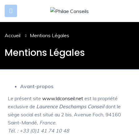
Accueil
Mentions Légales
Mentions Légales
Avant-propos
Le présent site
www.ldconseil.net
est la propriété
exclusive de
Laurence Deschamps Conseil
dont le
siège social est situé au 2 bis, Avenue Foch, 94160
Saint-Mandé
, France.
Tél. : +33 (0)1 41 74 10 48