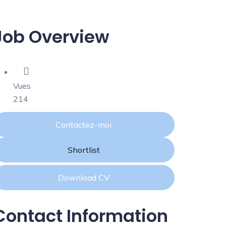
Job Overview
Vues
214
Contactez-moi
Shortlist
Download CV
Contact Information