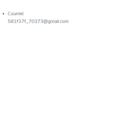
Courriel
581f37f_70373@gmail.com