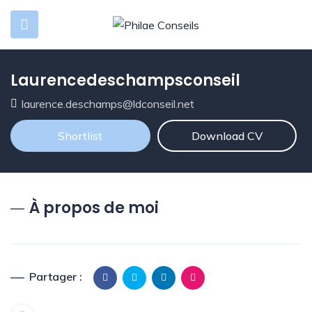
Laurencedeschampsconseil
laurence.deschamps@ldconseil.net
Shortlist
Download CV
À propos de moi
Partager :