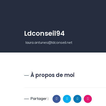
Ldconseil94
laura.antunes@ldconseil.net
À propos de moi
Partager :