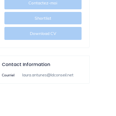
Contactez-moi
Shortlist
Download CV
Contact Information
laura.antunes@ldconseil.net
Courriel