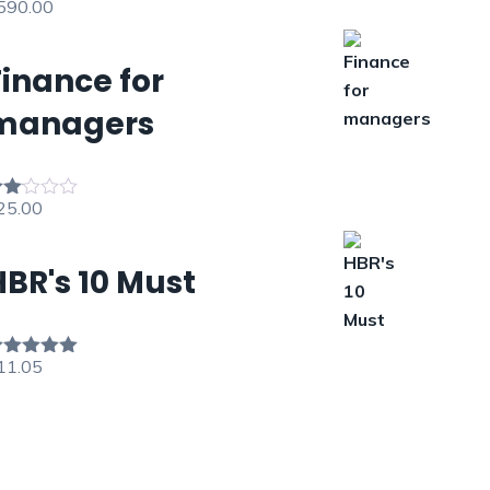
590.00
ote
5.00
ur 5
Finance for
managers
25.00
ote
00
ur
HBR's 10 Must
11.05
ote
5.00
ur 5