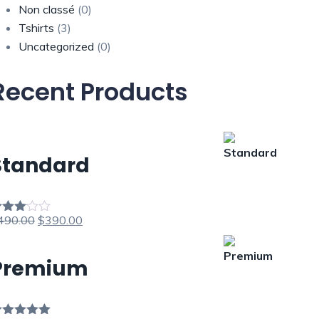
Non classé
(0)
Tshirts
(3)
Uncategorized
(0)
Recent Products
Standard
Le
Le
490.00
$
390.00
ote
00
prix
prix
ur 5
initial
actuel
Premium
était :
est :
$490.00.
$390.00.