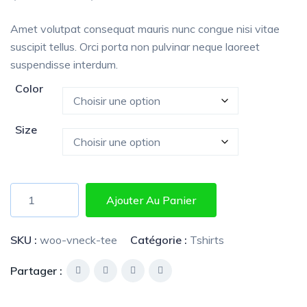
sur 5
basé
sur
Amet volutpat consequat mauris nunc congue nisi vitae
notation
client
suscipit tellus. Orci porta non pulvinar neque laoreet
suspendisse interdum.
Color
Size
Ajouter Au Panier
SKU :
woo-vneck-tee
Catégorie :
Tshirts
Partager :