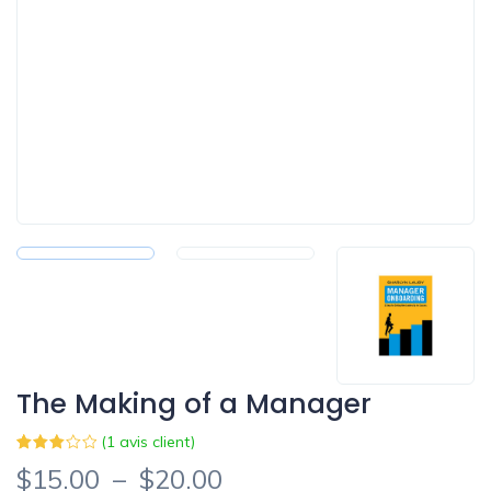
The Making of a Manager
(
1
avis client)
Noté
1
$
15.00
–
$
20.00
3.00